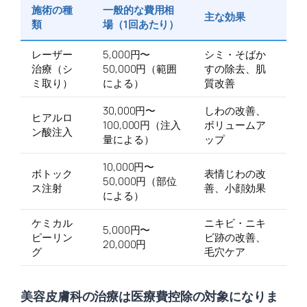
施術の種
一般的な費用相
主な効果
類
場（1回あたり）
レーザー
5,000円〜
シミ・そばか
治療（シ
50,000円（範囲
すの除去、肌
ミ取り）
による）
質改善
30,000円〜
しわの改善、
ヒアルロ
100,000円（注入
ボリュームア
ン酸注入
量による）
ップ
10,000円〜
ボトック
表情じわの改
50,000円（部位
ス注射
善、小顔効果
による）
ケミカル
ニキビ・ニキ
5,000円〜
ピーリン
ビ跡の改善、
20,000円
グ
毛穴ケア
美容皮膚科の治療は医療費控除の対象になりま