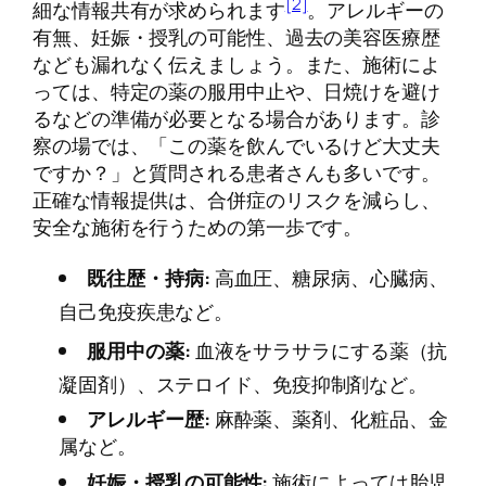
[2]
細な情報共有が求められます
。アレルギーの
有無、妊娠・授乳の可能性、過去の美容医療歴
なども漏れなく伝えましょう。また、施術によ
っては、特定の薬の服用中止や、日焼けを避け
るなどの準備が必要となる場合があります。診
察の場では、「この薬を飲んでいるけど大丈夫
ですか？」と質問される患者さんも多いです。
正確な情報提供は、合併症のリスクを減らし、
安全な施術を行うための第一歩です。
既往歴・持病:
高血圧、糖尿病、心臓病、
自己免疫疾患など。
服用中の薬:
血液をサラサラにする薬（抗
凝固剤）、ステロイド、免疫抑制剤など。
アレルギー歴:
麻酔薬、薬剤、化粧品、金
属など。
妊娠・授乳の可能性:
施術によっては胎児