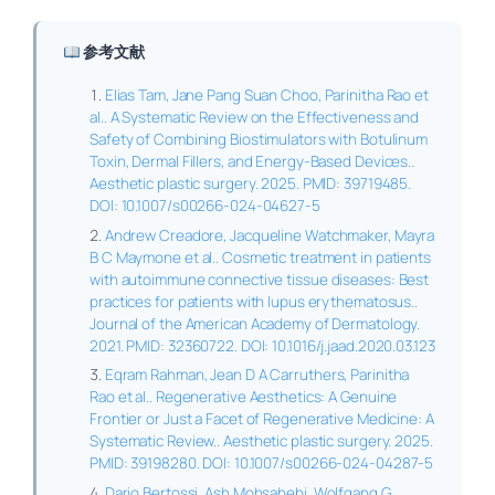
参考文献
Elias Tam, Jane Pang Suan Choo, Parinitha Rao et
al.. A Systematic Review on the Effectiveness and
Safety of Combining Biostimulators with Botulinum
Toxin, Dermal Fillers, and Energy-Based Devices..
Aesthetic plastic surgery. 2025. PMID: 39719485.
DOI: 10.1007/s00266-024-04627-5
Andrew Creadore, Jacqueline Watchmaker, Mayra
B C Maymone et al.. Cosmetic treatment in patients
with autoimmune connective tissue diseases: Best
practices for patients with lupus erythematosus..
Journal of the American Academy of Dermatology.
2021. PMID: 32360722. DOI: 10.1016/j.jaad.2020.03.123
Eqram Rahman, Jean D A Carruthers, Parinitha
Rao et al.. Regenerative Aesthetics: A Genuine
Frontier or Just a Facet of Regenerative Medicine: A
Systematic Review.. Aesthetic plastic surgery. 2025.
PMID: 39198280. DOI: 10.1007/s00266-024-04287-5
Dario Bertossi, Ash Mohsahebi, Wolfgang G