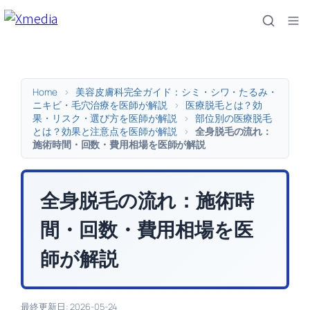
内
容
を
ス
キ
Home
>
美容皮膚科完全ガイド：シミ・シワ・たるみ・
ッ
ニキビ・毛穴治療を医師が解説
>
医療脱毛とは？効
果・リスク・選び方を医師が解説
>
部位別の医療脱毛
プ
とは？効果と注意点を医師が解説
>
全身脱毛の流れ：
施術時間・回数・費用相場を医師が解説
全身脱毛の流れ：施術時
間・回数・費用相場を医
師が解説
最終更新日: 2026-05-24