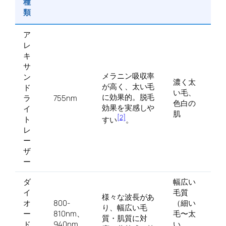
種
類
ア
レ
キ
サ
メラニン吸収率
ン
濃く太
が高く、太い毛
ド
い毛、
に効果的。脱毛
ラ
755nm
色白の
効果を実感しや
イ
肌
[2]
ト
すい
。
レ
ー
ザ
ー
ダ
幅広い
イ
毛質
様々な波長があ
オ
800-
（細い
り、幅広い毛
ー
810nm、
毛〜太
質・肌質に対
ド
940nm、
い