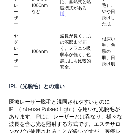
応。蓄熱式と熱
レ
1060nm
毛）、
破壊式がある
ー
など
やや日
[1]
。
ザ
焼けし
ー
た肌
ヤ
波長が長く、肌
根深い
グ
の深部まで届
毛、色
レ
く。メラニン吸
1064nm
黒の
ー
収率が低く、色
肌、日
ザ
黒肌にも比較的
焼け肌
ー
安全。
IPL（光脱毛）との違い
医療レーザー脱毛と混同されやすいものに
IPL（Intense Pulsed Light）を用いた光脱毛が
あります。IPLは、レーザーとは異なり、様々な
波長を含む光を照射する方式です。エステサロ
ンなどで使用されることが多いですが、医療レ