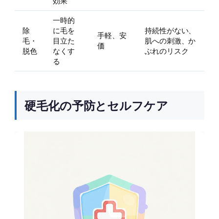
効果
一時的
除
に毛を
持続性がない、
手軽、安
毛・
目立た
肌への刺激、か
価
脱色
なくす
ぶれのリスク
る
硬毛化の予防とセルフケア