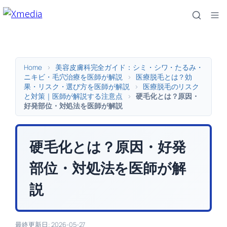
内
容
を
ス
キ
Home
>
美容皮膚科完全ガイド：シミ・シワ・たるみ・
ッ
ニキビ・毛穴治療を医師が解説
>
医療脱毛とは？効
果・リスク・選び方を医師が解説
>
医療脱毛のリスク
プ
と対策｜医師が解説する注意点
>
硬毛化とは？原因・
好発部位・対処法を医師が解説
硬毛化とは？原因・好発
部位・対処法を医師が解
説
最終更新日: 2026-05-27