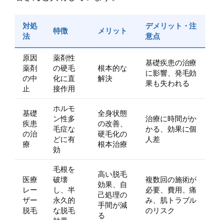
対処
デメリット・注
特徴
メリット
法
意点
原因
薬剤性
基礎疾患の治療
薬剤
の硬毛
根本的な
に影響、発毛効
の中
化に直
解決
果も失われる
止
接作用
ホルモ
基礎
全身状態
ン性多
治療に時間がか
疾患
の改善、
毛症な
かる、効果に個
の治
硬毛化の
どに有
人差
療
根本治療
効
毛根を
高い脱毛
医療
破壊
複数回の施術が
効果、自
レー
し、半
必要、費用、痛
己処理の
ザー
永久的
み、肌トラブル
手間が減
脱毛
な脱毛
のリスク
る