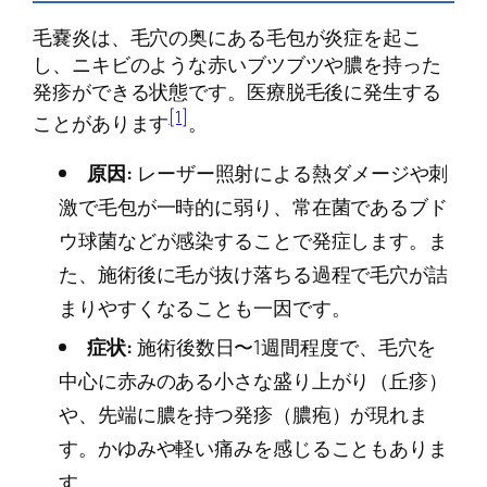
毛嚢炎は、毛穴の奥にある毛包が炎症を起こ
し、ニキビのような赤いブツブツや膿を持った
発疹ができる状態です。医療脱毛後に発生する
[1]
ことがあります
。
原因:
レーザー照射による熱ダメージや刺
激で毛包が一時的に弱り、常在菌であるブド
ウ球菌などが感染することで発症します。ま
た、施術後に毛が抜け落ちる過程で毛穴が詰
まりやすくなることも一因です。
症状:
施術後数日〜1週間程度で、毛穴を
中心に赤みのある小さな盛り上がり（丘疹）
や、先端に膿を持つ発疹（膿疱）が現れま
す。かゆみや軽い痛みを感じることもありま
す。