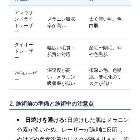
アレキサ
ンドライ
メラニン吸収
太く濃い毛、色
トレーザ
率が高い
白肌
ー
ダイオー
幅広い毛質・
産毛〜剛毛、や
ドレーザ
肌質に対応
や色黒肌
ー
深達度が高
根深い毛、色黒
YAGレーザ
い、メラニン
肌、硬毛化のリ
ー
吸収率が低い
スクが低い
2. 施術前の準備と施術中の注意点
日焼けを避ける:
日焼けした肌はメラニン
色素が多いため、レーザーが過剰に反応し、
やけどや色素沈着のリスクが高まります。施