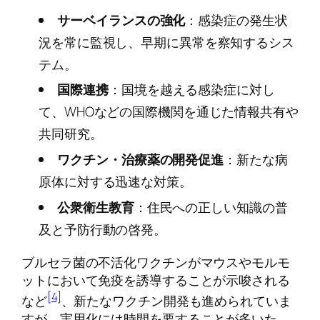
サーベイランスの強化
：感染症の発生状
況を常に監視し、早期に異常を察知するシス
テム。
国際連携
：国境を越える感染症に対し
て、WHOなどの国際機関を通じた情報共有や
共同研究。
ワクチン・治療薬の開発促進
：新たな病
原体に対する迅速な対策。
公衆衛生教育
：住民への正しい知識の普
及と予防行動の啓発。
ブルセラ菌の不活化ワクチンがマウスやモルモ
ットにおいて免疫を誘導することが示唆される
[4]
など
、新たなワクチン開発も進められていま
すが、実用化には時間を要することが多いた