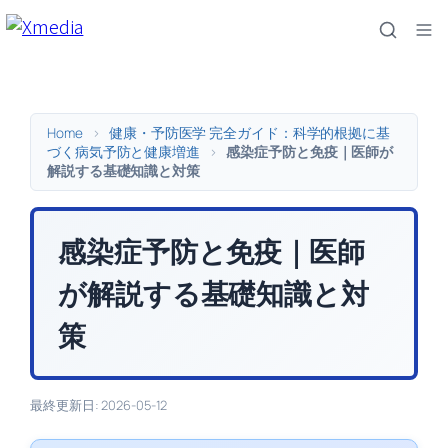
内
容
を
ス
キ
Home
>
健康・予防医学 完全ガイド：科学的根拠に基
ッ
づく病気予防と健康増進
>
感染症予防と免疫｜医師が
解説する基礎知識と対策
プ
感染症予防と免疫｜医師
が解説する基礎知識と対
策
最終更新日: 2026-05-12