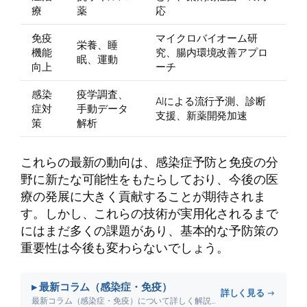
療
薬
応
免疫
マイクロバイオーム研
栄養、睡
機能
究、腸内環境改善アプロ
眠、運動
向上
ーチ
感染
疫学調査、
AIによる流行予測、診断
症対
手動データ
支援、新薬開発加速
策
解析
これらの最新の動向は、感染症予防と免疫の分
野に新たな可能性をもたらしており、今後の医
療の発展に大きく貢献することが期待されま
す。しかし、これらの技術が実用化されるまで
にはまだ多くの課題があり、基本的な予防策の
重要性は今後も変わらないでしょう。
▸ 最新コラム（感染症・免疫）
詳しく見る →
最新コラム（感染症・免疫）について詳しく解説します。