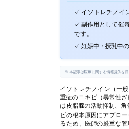
✓ イソトレチノイ
✓ 副作用として催
です。
✓ 妊娠中・授乳中
※ 本記事は医療に関する情報提供を
イソトレチノイン（一般
重症のニキビ（尋常性ざ
は皮脂腺の活動抑制、角
ビの根本原因にアプロー
るため、医師の厳重な管