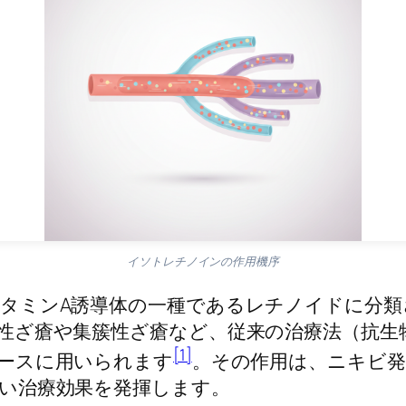
イソトレチノインの作用機序
タミンA誘導体の一種であるレチノイドに分類
性ざ瘡や集簇性ざ瘡など、従来の治療法（抗生
[1]
ースに用いられます
。その作用は、ニキビ発
い治療効果を発揮します。