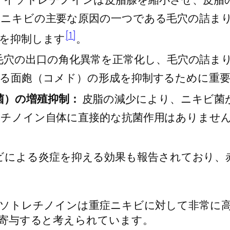
ニキビの主要な原因の一つである毛穴の詰ま
[1]
を抑制します
。
毛穴の出口の角化異常を正常化し、毛穴の詰ま
る面皰（コメド）の形成を抑制するために重
菌）の増殖抑制：
皮脂の減少により、ニキビ菌
チノイン自体に直接的な抗菌作用はありませ
ビによる炎症を抑える効果も報告されており、
ソトレチノインは重症ニキビに対して非常に
寄与すると考えられています。