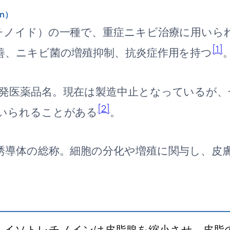
in）
チノイド）の一種で、重症ニキビ治療に用いら
[1]
善、ニキビ菌の増殖抑制、抗炎症作用を持つ
発医薬品名。現在は製造中止となっているが、
[2]
いられることがある
。
誘導体の総称。細胞の分化や増殖に関与し、皮
：
イソトレチノインは皮脂腺を縮小させ、皮脂