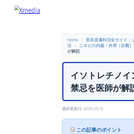
内
容
を
ス
キ
Home
>
美容皮膚科完全ガイド：
法
>
ニキビの内服・外用（自費）
ッ
が解説
プ
イソトレチノイ
禁忌を医師が解
最終更新日: 2026-05-12
この記事のポイント