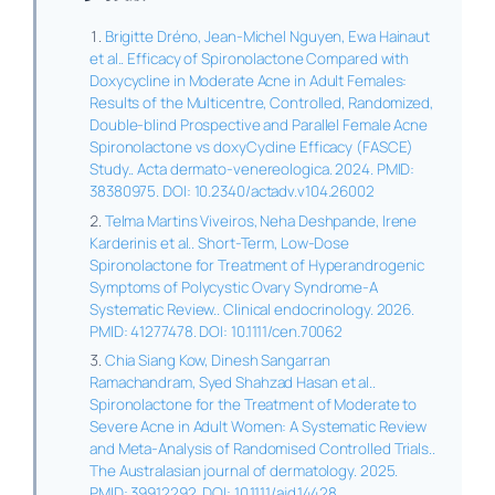
Brigitte Dréno, Jean-Michel Nguyen, Ewa Hainaut
et al.. Efficacy of Spironolactone Compared with
Doxycycline in Moderate Acne in Adult Females:
Results of the Multicentre, Controlled, Randomized,
Double-blind Prospective and Parallel Female Acne
Spironolactone vs doxyCycline Efficacy (FASCE)
Study.. Acta dermato-venereologica. 2024. PMID:
38380975. DOI: 10.2340/actadv.v104.26002
Telma Martins Viveiros, Neha Deshpande, Irene
Karderinis et al.. Short-Term, Low-Dose
Spironolactone for Treatment of Hyperandrogenic
Symptoms of Polycystic Ovary Syndrome-A
Systematic Review.. Clinical endocrinology. 2026.
PMID: 41277478. DOI: 10.1111/cen.70062
Chia Siang Kow, Dinesh Sangarran
Ramachandram, Syed Shahzad Hasan et al..
Spironolactone for the Treatment of Moderate to
Severe Acne in Adult Women: A Systematic Review
and Meta-Analysis of Randomised Controlled Trials..
The Australasian journal of dermatology. 2025.
PMID: 39912292. DOI: 10.1111/ajd.14428