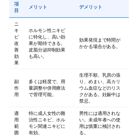
項
メリット
デメリット
目
ニ
キ
ホルモン性ニキビ
ビ
に特化し、高い効
効果発現まで時間が
改
果が期待できる。
かかる場合がある。
善
皮脂分泌抑制効果
効
も高い。
果
生理不順、乳房の張
副
多くは軽度で、用
り、めまい、高カリ
作
量調整や併用療法
ウム血症などのリス
用
で管理可能。
クがある。妊娠中は
禁忌。
適
特に成人女性の難
男性には適用されな
用
治性ニキビ、ホル
い。未成年者への使
範
モン関連ニキビに
用は慎重に検討され
囲
有効。
る。