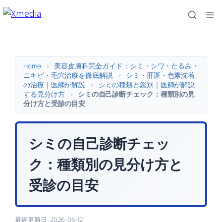
内
容
を
ス
キ
Home
>
美容皮膚科完全ガイド：シミ・シワ・たるみ・
ッ
ニキビ・毛穴治療を徹底解説
>
シミ・肝斑・色素沈着
の治療｜医師が解説
>
シミの種類と鑑別｜医師が解説
プ
する見分け方
>
シミの自己診断チェック：種類別の見
分け方と受診の目安
シミの自己診断チェッ
ク：種類別の見分け方と
受診の目安
最終更新日: 2026-05-12