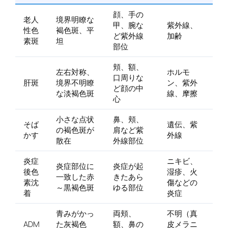
顔、手の
老人
境界明瞭な
甲、腕な
紫外線、
性色
褐色斑、平
ど紫外線
加齢
素斑
坦
部位
頬、額、
左右対称、
ホルモ
口周りな
肝斑
境界不明瞭
ン、紫外
ど顔の中
な淡褐色斑
線、摩擦
心
小さな点状
鼻、頬、
そば
遺伝、紫
の褐色斑が
肩など紫
かす
外線
散在
外線部位
炎症
ニキビ、
炎症部位に
炎症が起
後色
湿疹、火
一致した赤
きたあら
素沈
傷などの
～黒褐色斑
ゆる部位
着
炎症
青みがかっ
両頬、
不明（真
ADM
た灰褐色
額、鼻の
皮メラニ