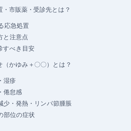
置・市販薬・受診先とは？
る応急処置
方と注意点
診すべき目安
せ（かゆみ＋〇〇）とは？
・湿疹
・倦怠感
減少・発熱・リンパ節腫脹
の部位の症状