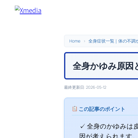
内
容
を
ス
キ
Home
>
全身症状一覧｜体の不調
ッ
プ
全身かゆみ原因
最終更新日: 2026-05-12
この記事のポイント
✓ 全身のかゆみは
因が考えられます