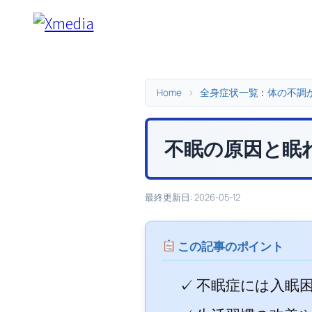
内
容
を
ス
キ
Home
>
全身症状一覧：体の不調
ッ
プ
不眠の原因と眠
最終更新日: 2026-05-12
この記事のポイント
✓ 不眠症には入眠