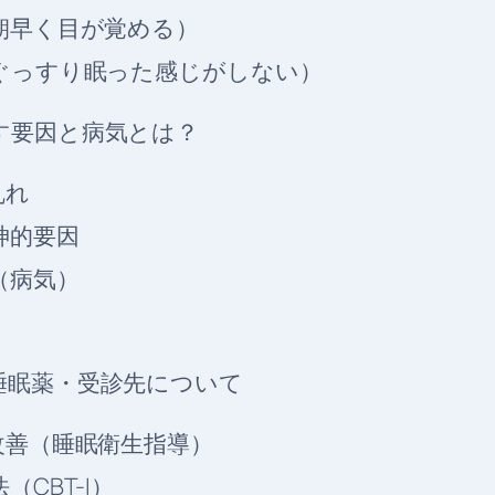
（朝早く目が覚める）
（ぐっすり眠った感じがしない）
す要因と病気とは？
乱れ
精神的要因
因（病気）
睡眠薬・受診先について
の改善（睡眠衛生指導）
（CBT-I）