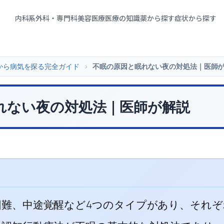
内科系
外科・専門科
美容医療
医療の知識
薬から探す
症状から探す
から病気を探る完全ガイド
>
不眠の原因と眠れない夜の対処法｜医師
れない夜の対処法｜医師が解説
困難、中途覚醒など4つのタイプがあり、それ