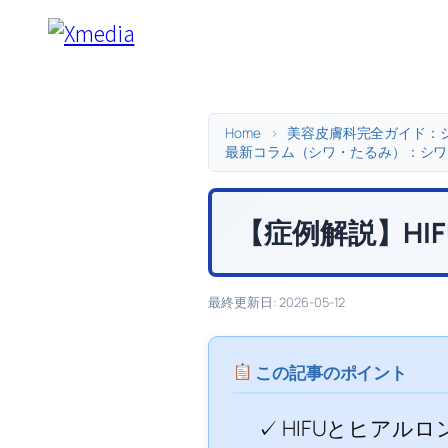
内
容
を
ス
キ
Home
>
美容皮膚科完全ガイド：
最新コラム（シワ・たるみ）：シワ
ッ
プ
【症例解説】HI
最終更新日: 2026-05-12
この記事のポイント
✓ HIFUとヒア