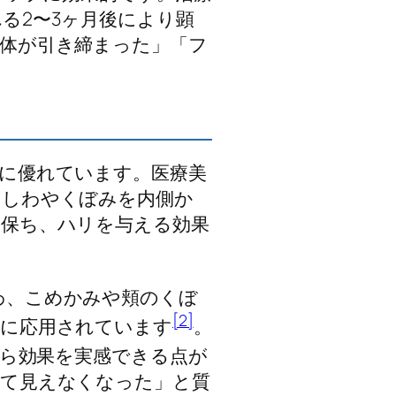
る2〜3ヶ月後により顕
体が引き締まった」「フ
。
に優れています。医療美
、しわやくぼみを内側か
を保ち、ハリを与える効果
わ、こめかみや頬のくぼ
[2]
位に応用されています
。
から効果を実感できる点が
れて見えなくなった」と質