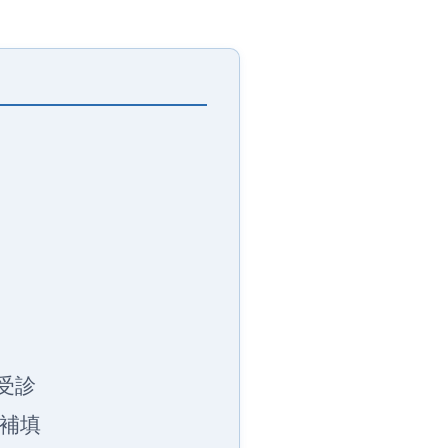
受診
ム補填