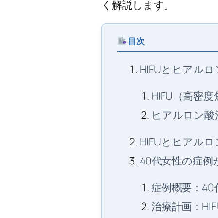
く解説します。
目次
HIFUとヒアル
HIFU（高密
ヒアルロン酸
HIFUとヒアル
40代女性の症
症例概要：4
治療計画：H