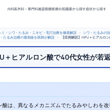
内科系
外科・専門科
美容医療
医療の知識
薬から探す
症状から探す
シミ・シワ・たるみ・ニキビ・毛穴治療を徹底解説
>
シワ・たるみの
・たるみ治療の最前線を医師が解説
>
【症例解説】HIFU＋ヒアルロ
FU＋ヒアルロン酸で40代女性が若
ルロン酸は、異なるメカニズムでたるみやしわを