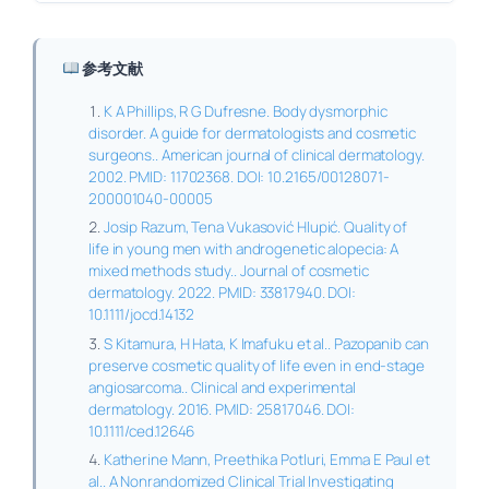
参考文献
K A Phillips, R G Dufresne. Body dysmorphic
disorder. A guide for dermatologists and cosmetic
surgeons.. American journal of clinical dermatology.
2002. PMID: 11702368. DOI: 10.2165/00128071-
200001040-00005
Josip Razum, Tena Vukasović Hlupić. Quality of
life in young men with androgenetic alopecia: A
mixed methods study.. Journal of cosmetic
dermatology. 2022. PMID: 33817940. DOI:
10.1111/jocd.14132
S Kitamura, H Hata, K Imafuku et al.. Pazopanib can
preserve cosmetic quality of life even in end-stage
angiosarcoma.. Clinical and experimental
dermatology. 2016. PMID: 25817046. DOI:
10.1111/ced.12646
Katherine Mann, Preethika Potluri, Emma E Paul et
al.. A Nonrandomized Clinical Trial Investigating