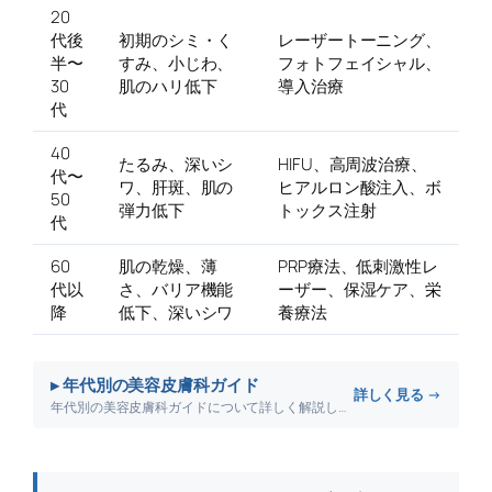
20
代後
初期のシミ・く
レーザートーニング、
半〜
すみ、小じわ、
フォトフェイシャル、
30
肌のハリ低下
導入治療
代
40
たるみ、深いシ
HIFU、高周波治療、
代〜
ワ、肝斑、肌の
ヒアルロン酸注入、ボ
50
弾力低下
トックス注射
代
60
肌の乾燥、薄
PRP療法、低刺激性レ
代以
さ、バリア機能
ーザー、保湿ケア、栄
降
低下、深いシワ
養療法
▸ 年代別の美容皮膚科ガイド
詳しく見る →
年代別の美容皮膚科ガイドについて詳しく解説します。