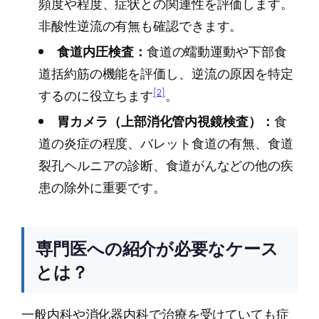
頻度や程度、症状との関連性を評価します。
非酸性逆流の有無も確認できます。
食道内圧検査：
食道の蠕動運動や下部食
道括約筋の機能を評価し、逆流の原因を特定
[2]
するのに役立ちます
。
胃カメラ（上部消化管内視鏡検査）：
食
道の炎症の程度、バレット食道の有無、食道
裂孔ヘルニアの診断、食道がんなどの他の疾
患の除外に重要です。
専門医への紹介が必要なケース
とは？
一般内科や消化器内科で治療を受けていても症