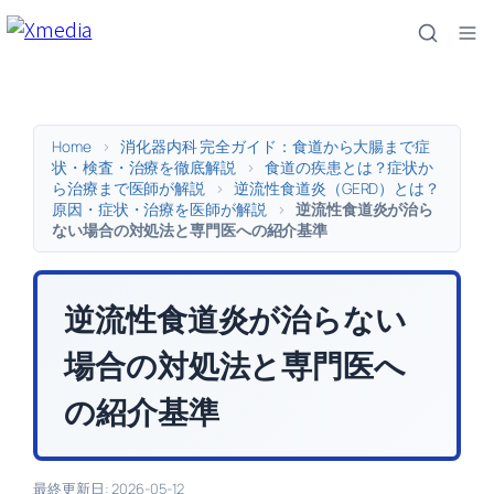
内
容
を
ス
キ
Home
>
消化器内科 完全ガイド：食道から大腸まで症
ッ
状・検査・治療を徹底解説
>
食道の疾患とは？症状か
ら治療まで医師が解説
>
逆流性食道炎（GERD）とは？
プ
原因・症状・治療を医師が解説
>
逆流性食道炎が治ら
ない場合の対処法と専門医への紹介基準
逆流性食道炎が治らない
場合の対処法と専門医へ
の紹介基準
最終更新日: 2026-05-12