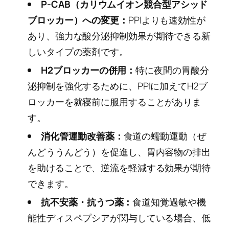
P-CAB（カリウムイオン競合型アシッド
ブロッカー）への変更：
PPIよりも速効性が
あり、強力な酸分泌抑制効果が期待できる新
しいタイプの薬剤です。
H2ブロッカーの併用：
特に夜間の胃酸分
泌抑制を強化するために、PPIに加えてH2ブ
ロッカーを就寝前に服用することがありま
す。
消化管運動改善薬：
食道の蠕動運動（ぜ
んどううんどう）を促進し、胃内容物の排出
を助けることで、逆流を軽減する効果が期待
できます。
抗不安薬・抗うつ薬：
食道知覚過敏や機
能性ディスペプシアが関与している場合、低