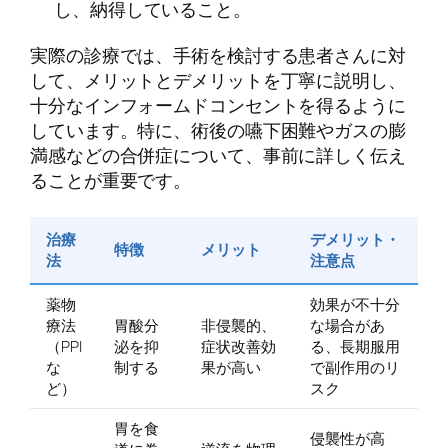
し、納得していること。
実際の診療では、手術を検討する患者さんに対
して、メリットとデメリットを丁寧に説明し、
十分なインフォームドコンセントを得るように
しています。特に、術後の嚥下困難やガスの膨
満感などの合併症について、事前に詳しく伝え
ることが重要です。
治療
デメリット・
特徴
メリット
法
注意点
薬物
効果が不十分
療法
胃酸分
非侵襲的、
な場合があ
（PPI
泌を抑
症状改善効
る、長期服用
な
制する
果が高い
で副作用のリ
ど）
スク
胃を食
侵襲性が高