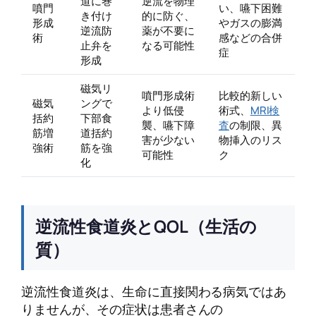
道に巻
逆流を物理
噴門
い、嚥下困難
き付け
的に防ぐ、
形成
やガスの膨満
逆流防
薬が不要に
術
感などの合併
止弁を
なる可能性
症
形成
磁気リ
噴門形成術
比較的新しい
磁気
ングで
より低侵
術式、
MRI検
括約
下部食
襲、嚥下障
査
の制限、異
筋増
道括約
害が少ない
物挿入のリス
強術
筋を強
可能性
ク
化
逆流性食道炎とQOL（生活の
質）
逆流性食道炎は、生命に直接関わる病気ではあ
りませんが、その症状は患者さんの