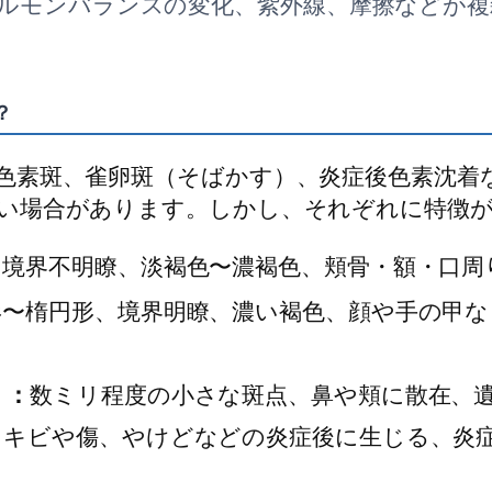
ルモンバランスの変化、紫外線、摩擦などが複
？
色素斑、雀卵斑（そばかす）、炎症後色素沈着
い場合があります。しかし、それぞれに特徴
、境界不明瞭、淡褐色〜濃褐色、頬骨・額・口周
形〜楕円形、境界明瞭、濃い褐色、顔や手の甲な
）：
数ミリ程度の小さな斑点、鼻や頬に散在、
ニキビや傷、やけどなどの炎症後に生じる、炎