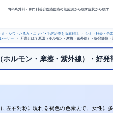
内科系
外科・専門科
美容医療
医療の知識
薬から探す
症状から探す
シミ・シワ・たるみ・ニキビ・毛穴治療を徹底解説
>
シミ・肝斑・色
レーザー
>
肝斑とは？原因（ホルモン・摩擦・紫外線）・好発部位・
（ホルモン・摩擦・紫外線）・好発
面に左右対称に現れる褐色の色素斑で、女性に