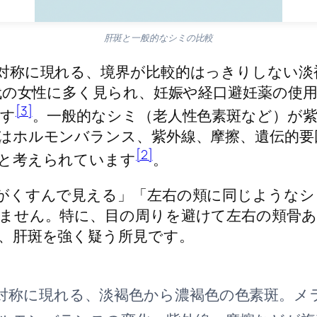
肝斑と一般的なシミの比較
対称に現れる、境界が比較的はっきりしない淡
0代の女性に多く見られ、妊娠や経口避妊薬の使
[3]
す
。一般的なシミ（老人性色素斑など）が
はホルモンバランス、紫外線、摩擦、遺伝的要
[2]
と考えられています
。
がくすんで見える」「左右の頬に同じようなシ
ません。特に、目の周りを避けて左右の頬骨あ
、肝斑を強く疑う所見です。
対称に現れる、淡褐色から濃褐色の色素斑。メ