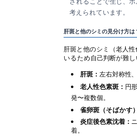
されることで生じ、ホ
考えられています。
肝斑と他のシミの見分け方は
肝斑と他のシミ（老人性
いるため自己判断が難し
肝斑：
左右対称性
老人性色素斑：
円
発〜複数個。
雀卵斑（そばかす
炎症後色素沈着：
着。