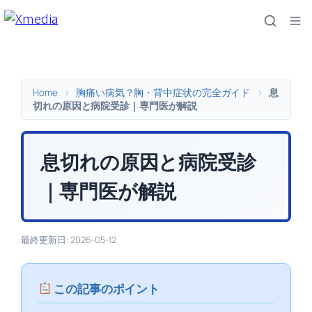
内
容
を
ス
キ
Home
>
胸痛い病気？胸・背中症状の完全ガイド
>
息
ッ
切れの原因と病院受診｜専門医が解説
プ
息切れの原因と病院受診
｜専門医が解説
最終更新日: 2026-05-12
この記事のポイント