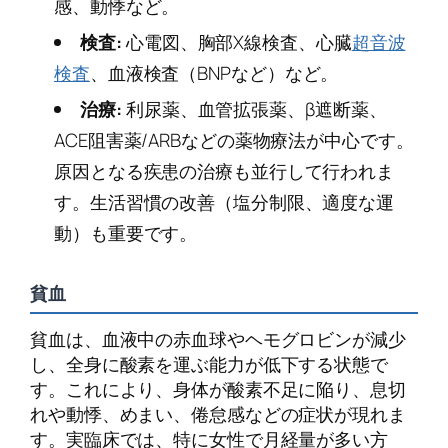
感、動悸など。
検査:
心電図、胸部X線検査、心臓
超音波
検査
、血液検査（BNPなど）など。
治療:
利尿薬、血管拡張薬、β遮断薬、
ACE阻害薬/ARBなどの薬物療法が中心です。
原因となる疾患の治療も並行して行われま
す。生活習慣の改善（塩分制限、適度な運
動）も重要です。
貧血
貧血は、血液中の赤血球やヘモグロビンが減少
し、全身に酸素を運ぶ能力が低下する状態で
す。これにより、身体が酸素不足に陥り、息切
れや動悸、めまい、倦怠感などの症状が現れま
す。実臨床では、特に女性で月経量が多い方