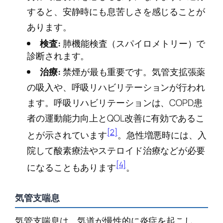
すると、安静時にも息苦しさを感じることが
あります。
検査:
肺機能検査（スパイロメトリー）で
診断されます。
治療:
禁煙が最も重要です。気管支拡張薬
の吸入や、呼吸リハビリテーションが行われ
ます。呼吸リハビリテーションは、COPD患
者の運動能力向上とQOL改善に有効であるこ
[2]
とが示されています
。急性増悪時には、入
院して酸素療法やステロイド治療などが必要
[4]
になることもあります
。
気管支喘息
気管支喘息は、気道が慢性的に炎症を起こし、