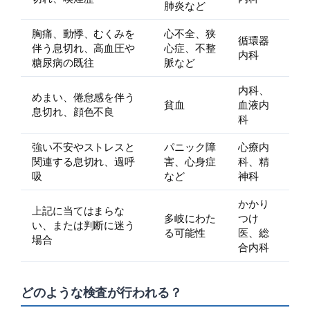
肺炎など
胸痛、動悸、むくみを
心不全、狭
循環器
伴う息切れ、高血圧や
心症、不整
内科
糖尿病の既往
脈など
内科、
めまい、倦怠感を伴う
貧血
血液内
息切れ、顔色不良
科
強い不安やストレスと
パニック障
心療内
関連する息切れ、過呼
害、心身症
科、精
吸
など
神科
かかり
上記に当てはまらな
多岐にわた
つけ
い、または判断に迷う
る可能性
医、総
場合
合内科
どのような検査が行われる？