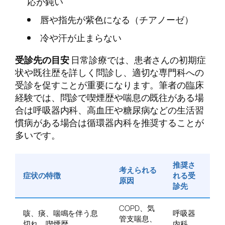
応が鈍い
唇や指先が紫色になる（チアノーゼ）
冷や汗が止まらない
受診先の目安
日常診療では、患者さんの初期症
状や既往歴を詳しく問診し、適切な専門科への
受診を促すことが重要になります。筆者の臨床
経験では、問診で喫煙歴や喘息の既往がある場
合は呼吸器内科、高血圧や糖尿病などの生活習
慣病がある場合は循環器内科を推奨することが
多いです。
推奨さ
考えられる
症状の特徴
れる受
原因
診先
COPD、気
咳、痰、喘鳴を伴う息
呼吸器
管支喘息、
切れ、喫煙歴
内科