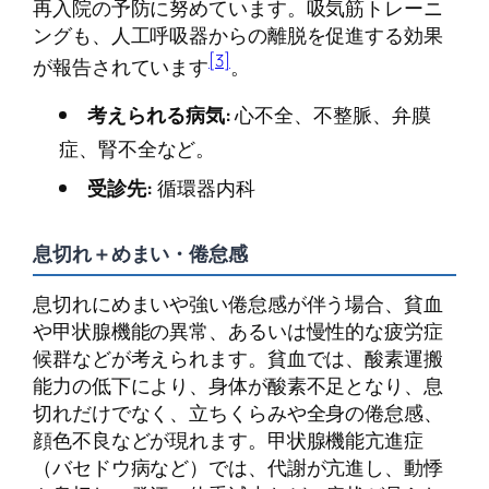
再入院の予防に努めています。吸気筋トレーニ
ングも、人工呼吸器からの離脱を促進する効果
[3]
が報告されています
。
考えられる病気:
心不全、不整脈、弁膜
症、腎不全など。
受診先:
循環器内科
息切れ＋めまい・倦怠感
息切れにめまいや強い倦怠感が伴う場合、貧血
や甲状腺機能の異常、あるいは慢性的な疲労症
候群などが考えられます。貧血では、酸素運搬
能力の低下により、身体が酸素不足となり、息
切れだけでなく、立ちくらみや全身の倦怠感、
顔色不良などが現れます。甲状腺機能亢進症
（バセドウ病など）では、代謝が亢進し、動悸