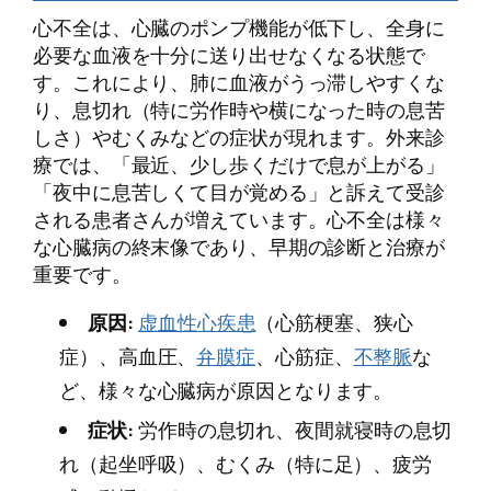
心不全は、心臓のポンプ機能が低下し、全身に
必要な血液を十分に送り出せなくなる状態で
す。これにより、肺に血液がうっ滞しやすくな
り、息切れ（特に労作時や横になった時の息苦
しさ）やむくみなどの症状が現れます。外来診
療では、「最近、少し歩くだけで息が上がる」
「夜中に息苦しくて目が覚める」と訴えて受診
される患者さんが増えています。心不全は様々
な心臓病の終末像であり、早期の診断と治療が
重要です。
原因:
虚血性心疾患
（心筋梗塞、狭心
症）、高血圧、
弁膜症
、心筋症、
不整脈
な
ど、様々な心臓病が原因となります。
症状:
労作時の息切れ、夜間就寝時の息切
れ（起坐呼吸）、むくみ（特に足）、疲労