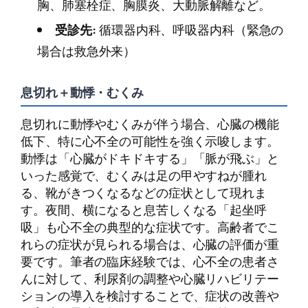
胸、肺塞栓症、胸膜炎、大動脈解離など。
受診先:
循環器内科、呼吸器内科（緊急の
場合は救急外来）
息切れ＋動悸・むくみ
息切れに動悸やむくみが伴う場合、心臓の機能
低下、特に心不全の可能性を強く示唆します。
動悸は「心臓がドキドキする」「脈が飛ぶ」と
いった感覚で、むくみは足の甲やすねが腫れ
る、靴がきつくなるなどの症状として現れま
す。夜間、横になると息苦しくなる「起坐呼
吸」も心不全の典型的な症状です。高齢者でこ
れらの症状が見られる場合は、心臓の評価が重
要です。筆者の臨床経験では、心不全の患者さ
んに対して、利尿剤の調整や心臓リハビリテー
ションの導入を検討することで、症状の改善や