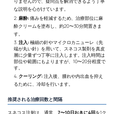
りませんので、疑問点を解消できるよう丁寧
な説明を心がけています。
麻酔:
痛みを軽減するため、治療部位に麻
酔クリームを塗布し、約20〜30分間置きま
す。
注入:
極細の針やマイクロカニューレ（先
端が丸い針）を用いて、スネコス製剤を真皮
層に少量ずつ丁寧に注入します。注入時間は
部位や範囲にもよりますが、10〜20分程度で
す。
クーリング:
注入後、腫れや内出血を抑え
るために、冷却を行います。
推奨される治療回数と間隔
スネコス注射は、通常、
7〜10日おきに4回
を1ク