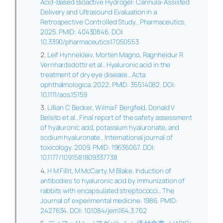
Acid-Based Bioactive Hydrogel: Cannula-Assisted
Delivery and Ultrasound Evaluation in a
Retrospective Controlled Study.. Pharmaceutics.
2025. PMID: 40430846. DOI:
10.3390/pharmaceutics17050553
Leif Hynnekleiv, Morten Magno, Ragnheidur R
Vernhardsdottir et al.. Hyaluronic acid in the
treatment of dry eye disease.. Acta
ophthalmologica. 2022. PMID: 35514082. DOI:
10.1111/aos.15159
Lillian C Becker, Wilma F Bergfeld, Donald V
Belsito et al.. Final report of the safety assessment
of hyaluronic acid, potassium hyaluronate, and
sodium hyaluronate.. International journal of
toxicology. 2009. PMID: 19636067. DOI:
10.1177/1091581809337738
H M Fillit, M McCarty, M Blake. Induction of
antibodies to hyaluronic acid by immunization of
rabbits with encapsulated streptococci.. The
Journal of experimental medicine. 1986. PMID:
2427634. DOI: 10.1084/jem.164.3.762