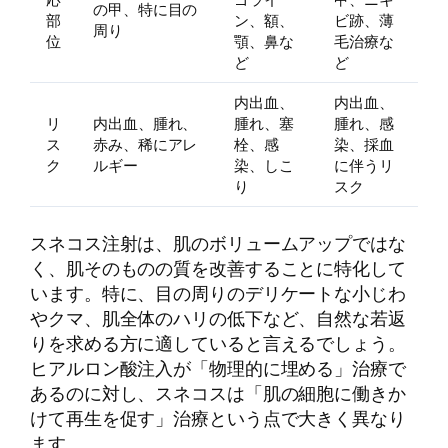
の甲、特に目の
部
ン、額、
ビ跡、薄
周り
位
顎、鼻な
毛治療な
ど
ど
内出血、
内出血、
リ
内出血、腫れ、
腫れ、塞
腫れ、感
ス
赤み、稀にアレ
栓、感
染、採血
ク
ルギー
染、しこ
に伴うリ
り
スク
スネコス注射は、肌のボリュームアップではな
く、肌そのものの質を改善することに特化して
います。特に、目の周りのデリケートな小じわ
やクマ、肌全体のハリの低下など、自然な若返
りを求める方に適していると言えるでしょう。
ヒアルロン酸注入が「物理的に埋める」治療で
あるのに対し、スネコスは「肌の細胞に働きか
けて再生を促す」治療という点で大きく異なり
ます。