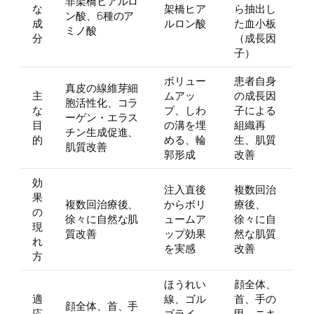
非架橋ヒアルロ
な
架橋ヒア
ら抽出し
ン酸、6種のア
成
ルロン酸
た血小板
ミノ酸
分
（成長因
子）
ボリュー
患者自身
真皮の線維芽細
主
ムアッ
の成長因
胞活性化、コラ
な
プ、しわ
子による
ーゲン・エラス
目
の溝を埋
組織再
チン生成促進、
的
める、輪
生、肌質
肌質改善
郭形成
改善
効
注入直後
複数回治
果
複数回治療後、
からボリ
療後、
の
徐々に自然な肌
ュームア
徐々に自
現
質改善
ップ効果
然な肌質
れ
を実感
改善
方
ほうれい
顔全体、
適
線、ゴル
首、手の
顔全体、首、手
応
ゴライ
甲、ニキ