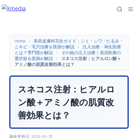
内
容
を
ス
キ
Home
>
美容皮膚科完全ガイド：シミ・シワ・たるみ・
ッ
ニキビ・毛穴治療を医師が解説
>
注入治療・再生医療
とは？専門医が解説
>
その他の注入治療｜美容医療の
プ
選択肢を医師が解説
>
スネコス注射：ヒアルロン酸＋
アミノ酸の肌質改善効果とは？
スネコス注射：ヒアルロ
ン酸＋アミノ酸の肌質改
善効果とは？
最終更新日: 2026-06-23