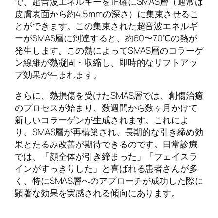
で、超音波エネルギーを正確にSMAS層（通常は
皮膚表面から約4.5mmの深さ）に集束させるこ
とができます。この集束された超音波エネルギ
ーがSMAS層に到達すると、約60〜70℃の熱が
発生します。この熱によってSMAS層のコラーゲ
ン線維が熱凝固・収縮し、即時的なリフトアッ
プ効果が生まれます。
さらに、熱損傷を受けたSMAS層では、創傷治癒
のプロセスが始まり、数週間から数ヶ月かけて
新しいコラーゲンが生成されます。これによ
り、SMAS層が再構築され、長期的な引き締め効
果とたるみ改善が期待できるのです。日常診療
では、「顔全体が引き締まった」「フェイスラ
インがすっきりした」と喜ばれる患者さんが多
く、特にSMAS層へのアプローチが成功した際に
顕著な効果を実感される傾向にあります。