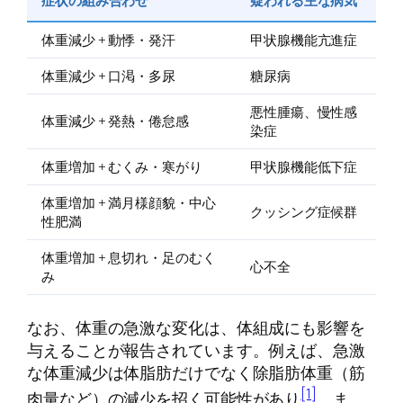
症状の組み合わせ
疑われる主な病気
体重減少 + 動悸・発汗
甲状腺機能亢進症
体重減少 + 口渇・多尿
糖尿病
悪性腫瘍、慢性感
体重減少 + 発熱・倦怠感
染症
体重増加 + むくみ・寒がり
甲状腺機能低下症
体重増加 + 満月様顔貌・中心
クッシング症候群
性肥満
体重増加 + 息切れ・足のむく
心不全
み
なお、体重の急激な変化は、体組成にも影響を
与えることが報告されています。例えば、急激
な体重減少は体脂肪だけでなく除脂肪体重（筋
[1]
肉量など）の減少を招く可能性があり
、ま