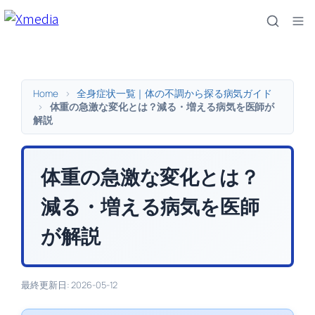
内
容
を
ス
キ
Home
>
全身症状一覧｜体の不調から探る病気ガイド
ッ
>
体重の急激な変化とは？減る・増える病気を医師が
解説
プ
体重の急激な変化とは？
減る・増える病気を医師
が解説
最終更新日: 2026-05-12