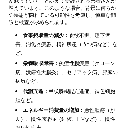
ん減っていく」と訴えて受診される患者さんが
増えています。このような場合、背景に何らか
の疾患が隠れている可能性を考慮し、慎重な問
診と検査が求められます。
食事摂取量の減少：
食欲不振、嚥下障
害、消化器疾患、精神疾患（うつ病など）な
ど。
栄養吸収障害：
炎症性腸疾患（クローン
病、潰瘍性大腸炎）、セリアック病、膵臓の
病気など。
代謝亢進：
甲状腺機能亢進症、褐色細胞
腫など。
エネルギー消費量の増加：
悪性腫瘍（が
ん）、慢性感染症（結核、HIVなど）、慢性
炎症性疾患。