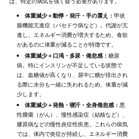
は、特定の病気を強く疑う必要があります。
体重減少＋動悸・発汗・手の震え：
甲状
腺機能亢進症（バセドウ病など）。代謝が亢
進し、エネルギー消費が増大するため、食欲
があるのに体重が減ることが特徴です。
体重減少＋口渇・多尿・倦怠感：
糖尿
病。特にインスリンが不足している状態で
は、血糖値が高くなり、尿中に糖が排出され
る際に水分も一緒に失われるため、体重が減
少します。
体重減少＋発熱・寝汗・全身倦怠感：
悪
性腫瘍（がん）、慢性感染症（結核など）、
膠原病などの慢性炎症性疾患。これらの病気
では、体内で炎症が持続し、エネルギー消費