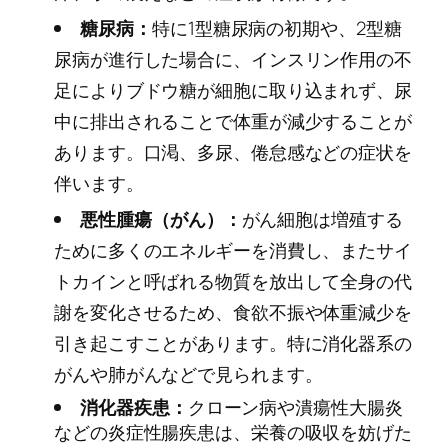
糖尿病：
特に1型糖尿病の初期や、2型糖
尿病が進行した場合に、インスリン作用の不
足によりブドウ糖が細胞に取り込まれず、尿
中に排出されることで体重が減少することが
あります。口渇、多尿、倦怠感などの症状を
伴います。
悪性腫瘍（がん）：
がん細胞は増殖する
ために多くのエネルギーを消費し、またサイ
トカインと呼ばれる物質を放出して全身の代
謝を変化させるため、食欲不振や体重減少を
引き起こすことがあります。特に消化器系の
がんや肺がんなどで見られます。
消化器疾患：
クローン病や潰瘍性大腸炎
などの炎症性腸疾患は、栄養の吸収を妨げた