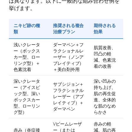
は異なります。以下に一般的な組み合わせ例を
挙げます。
ニキビ跡の種
推奨される複合
期待される
類
治療プラン
効果
浅いクレータ
ダーマペン＋フ
肌質改善、
ー（ボックス
ラクショナルレ
凹凸の軽
カー型、ロー
ーザー（ノンア
減、色素沈
リング型）＋
ブレイティブ）
着の改善
色素沈着
＋美白剤外用
深いクレータ
深い凹みの
サブシジョン＋
ー（アイスピ
持ち上げ、
フラクショナル
ック型、深い
肌の再生促
レーザー（アブ
ボックスカー
進、全体的
レイティブ）＋
型、ローリン
な肌のなめ
ダーマペン
グ型）
らかさ
Vビームレーザ
赤みの軽
赤み（炎症後
ー（または
減、肌の再