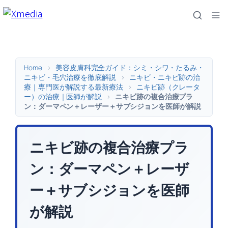
内
容
を
ス
キ
Home
>
美容皮膚科完全ガイド：シミ・シワ・たるみ・
ッ
ニキビ・毛穴治療を徹底解説
>
ニキビ・ニキビ跡の治
療｜専門医が解説する最新療法
>
ニキビ跡（クレータ
プ
ー）の治療｜医師が解説
>
ニキビ跡の複合治療プラ
ン：ダーマペン＋レーザー＋サブシジョンを医師が解説
ニキビ跡の複合治療プラ
ン：ダーマペン＋レーザ
ー＋サブシジョンを医師
が解説