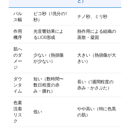
ど）
パル
ピコ秒（1兆分の1
ナノ秒、ミリ秒
ス幅
秒）
作用
光音響効果によ
熱作用による組織の
機序
るLIOB形成
蒸散・凝固
肌へ
のダ
少ない（熱損傷
大きい（熱損傷が大
メー
が少ない）
きい）
ジ
ダウ
短い（数時間〜
長い（1週間程度の
ンタ
数日程度の赤
赤み・かさぶた）
イム
み・腫れ）
色素
沈着
やや高い（特に色黒
低い
リス
の肌）
ク