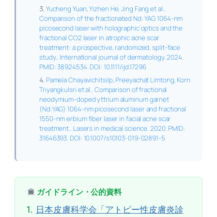
Yucheng Yuan, Yizhen He, Jing Fang et al..
Comparison of the fractionated Nd: YAG 1064-nm
picosecond laser with holographic optics and the
fractional CO2 laser in atrophic acne scar
treatment: a prospective, randomized, split-face
study.. International journal of dermatology. 2024.
PMID: 38924534. DOI: 10.1111/ijd.17296
Pamela Chayavichitsilp, Preeyachat Limtong, Korn
Triyangkulsri et al.. Comparison of fractional
neodymium-doped yttrium aluminum garnet
(Nd:YAG) 1064-nm picosecond laser and fractional
1550-nm erbium fiber laser in facial acne scar
treatment.. Lasers in medical science. 2020. PMID:
31646393. DOI: 10.1007/s10103-019-02891-5
ガイドライン・公的資料
1.
日本皮膚科学会「アトピー性皮膚炎診