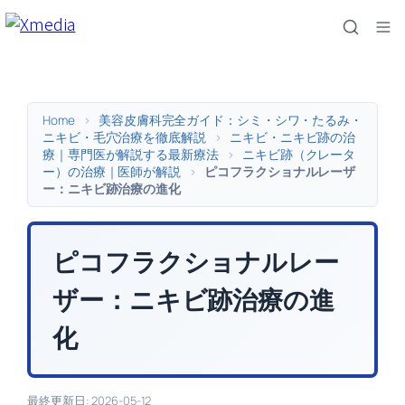
内
容
を
ス
キ
Home
>
美容皮膚科完全ガイド：シミ・シワ・たるみ・
ッ
ニキビ・毛穴治療を徹底解説
>
ニキビ・ニキビ跡の治
療｜専門医が解説する最新療法
>
ニキビ跡（クレータ
プ
ー）の治療｜医師が解説
>
ピコフラクショナルレーザ
ー：ニキビ跡治療の進化
ピコフラクショナルレー
ザー：ニキビ跡治療の進
化
最終更新日: 2026-05-12