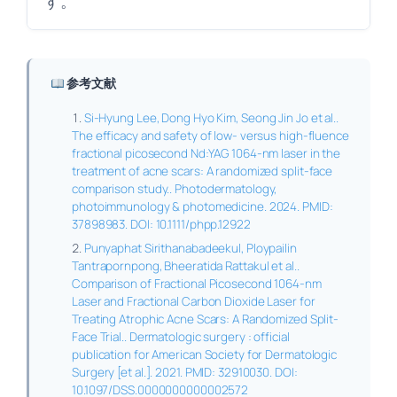
す。
参考文献
Si-Hyung Lee, Dong Hyo Kim, Seong Jin Jo et al..
The efficacy and safety of low- versus high-fluence
fractional picosecond Nd:YAG 1064-nm laser in the
treatment of acne scars: A randomized split-face
comparison study.. Photodermatology,
photoimmunology & photomedicine. 2024. PMID:
37898983. DOI: 10.1111/phpp.12922
Punyaphat Sirithanabadeekul, Ploypailin
Tantrapornpong, Bheeratida Rattakul et al..
Comparison of Fractional Picosecond 1064-nm
Laser and Fractional Carbon Dioxide Laser for
Treating Atrophic Acne Scars: A Randomized Split-
Face Trial.. Dermatologic surgery : official
publication for American Society for Dermatologic
Surgery [et al.]. 2021. PMID: 32910030. DOI:
10.1097/DSS.0000000000002572